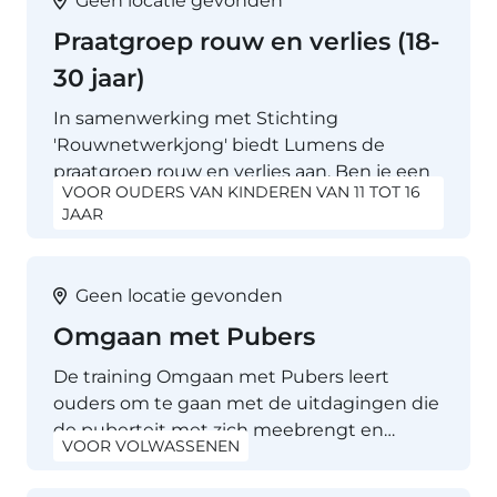
Geen locatie gevonden
Praatgroep rouw en verlies (18-
30 jaar)
In samenwerking met Stichting
'Rouwnetwerkjong' biedt Lumens de
praatgroep rouw en verlies aan. Ben je een
VOOR OUDERS VAN KINDEREN VAN 11 TOT 16
dierbare verloren, of ga…
JAAR
Geen locatie gevonden
Omgaan met Pubers
De training Omgaan met Pubers leert
ouders om te gaan met de uitdagingen die
de puberteit met zich meebrengt en…
VOOR VOLWASSENEN