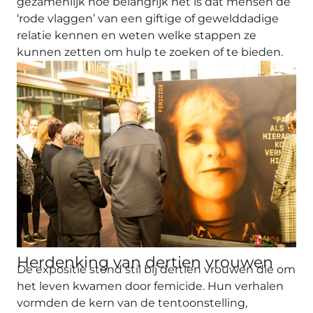
gezamenlijk hoe belangrijk het is dat mensen de
‘rode vlaggen’ van een giftige of gewelddadige
relatie kennen en weten welke stappen ze
kunnen zetten om hulp te zoeken of te bieden.
Herdenking van dertien vrouwen
De expositie stond stil bij dertien vrouwen die om
het leven kwamen door femicide. Hun verhalen
vormden de kern van de tentoonstelling,